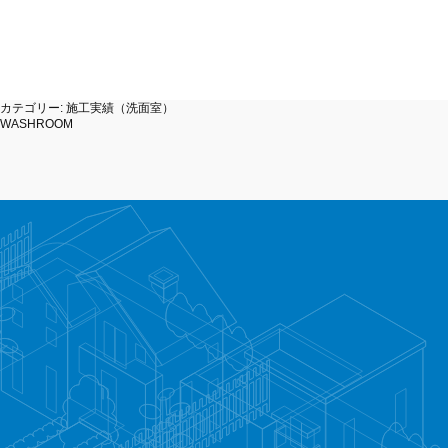
WASHROOM
2026.08.05
WASHROOM
2026.07.24
カテゴリー:
施工実績（洗面室）
洗面所リフォーム工事
洗面所
WASHROOM
WASHROOM
2026.06.22
WASHROOM
2026.06.18
洗面所リフォーム工事
洗面所
Page
Page
Page
投
1
2
…
14
Next page
稿
の
ペ
ー
ジ
送
り