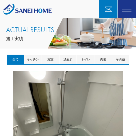
ACTUAL RESULTS
施工実績
全て
キッチン
浴室
洗面所
トイレ
内装
その他