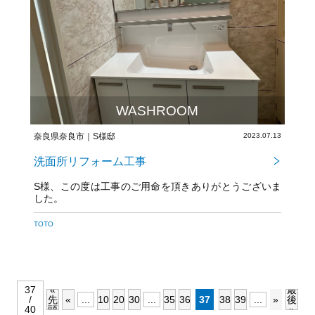
WASHROOM
奈良県奈良市｜S様邸
2023.07.13
洗面所リフォーム工事
S様、この度は工事のご用命を頂きありがとうございま
した。
TOTO
37
«
最
/
先
«
...
10
20
30
...
35
36
37
38
39
...
»
後
40
頭
»