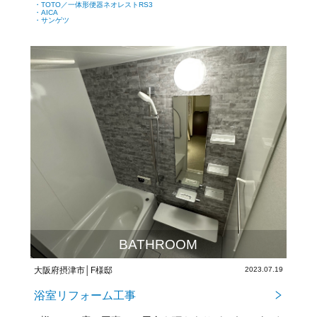
・TOTO／一体形便器ネオレストRS3
・AICA
・サンゲツ
BATHROOM
大阪府摂津市│F様邸
2023.07.19
浴室リフォーム工事