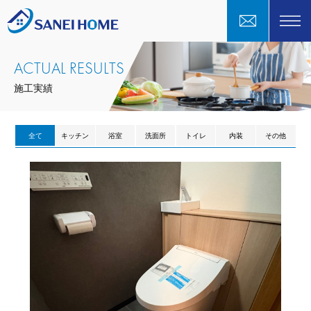
ACTUAL RESULTS
施工実績
全て
キッチン
浴室
洗面所
トイレ
内装
その他