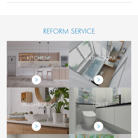
REFORM SERVICE
KITCHEN
BATHROOM
WASHROOM
TOILET