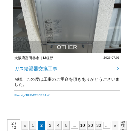
OTHER
大阪府富田林市｜M様邸
2026.07.03
ガス給湯器交換工事
M様、この度は工事のご用命を頂きありがとうございま
した。
今後とも宜しくお願いいたします。
Rinnai／RUF-E240ESAW
最
2 /
«
1
2
3
4
5
...
10
20
30
...
»
後
40
»