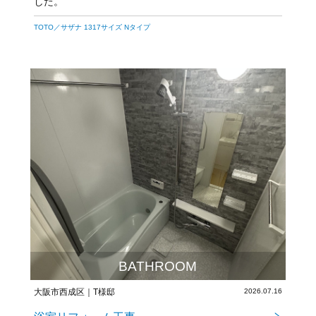
した。
梁も無くなりスッキリとした浴室に仕上がりました。今
後とも宜しくお願いいたします。
TOTO／サザナ 1317サイズ Nタイプ
BATHROOM
大阪市西成区｜T様邸
2026.07.16