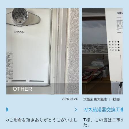
OTHER
.06.24
大阪府東大阪市｜T様邸
2026.06.16
ガス給湯器交換工事
まし
T様、この度は工事のご用命を頂きありがとうございまし
た。