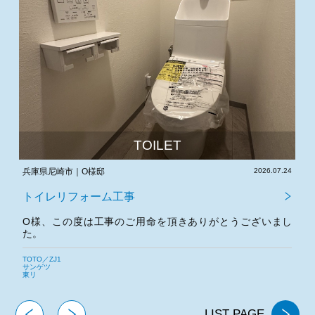
TOILET
.03
兵庫県尼崎市｜O様邸
2026.07.24
大
トイレリフォーム工事
し
O様、この度は工事のご用命を頂きありがとうございまし
た。
TOTO／ZJ1
L
サンゲツ
サ
東リ
東
LIST PAGE