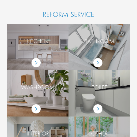
REFORM SERVICE
KITCHEN
BATHROOM
WASHROOM
TOILET
INTERIOR
OTHER