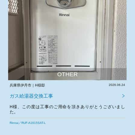
OTHER
.03
兵庫県伊丹市｜H様邸
2026.06.24
大
ガス給湯器交換工事
し
H様、この度は工事のご用命を頂きありがとうございまし
た。
今後とも宜しくお願いいたします。
Rinnai／RUF-A1615SAT-L
N