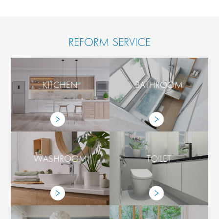
REFORM SERVICE
KITCHEN
BATHROOM
WASHROOM
TOILET