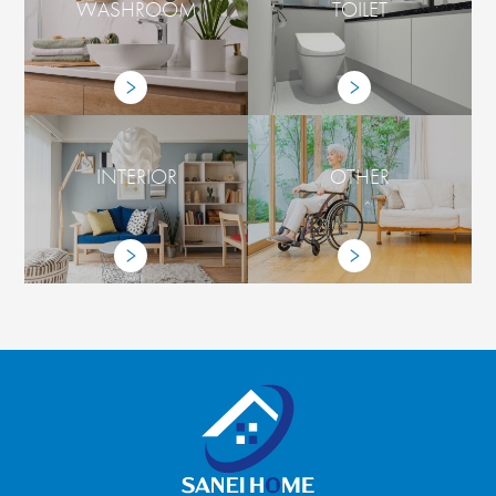
WASHROOM
TOILET
INTERIOR
OTHER