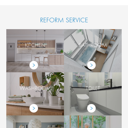
REFORM SERVICE
KITCHEN
BATHROOM
WASHROOM
TOILET