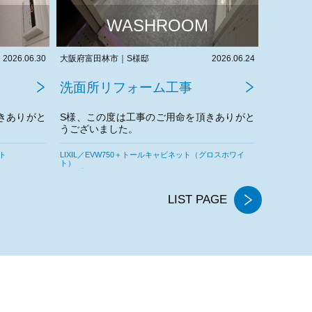
WASHROOM
2026.06.24
兵庫県伊丹市｜H様邸
2026.06.22
大阪府富田
洗面所リフォーム工事
洗面所
きありがと
H様、この度は工事のご用命を頂きありがと
O様、こ
うございました。
うござい
。
今後とも宜しくお願いいたします。
今後とも
グロスホワイ
TOTO／Vシリーズ W600（開きホワイト）
TOTO／オ
サンゲツ
東リ
LIST PAGE