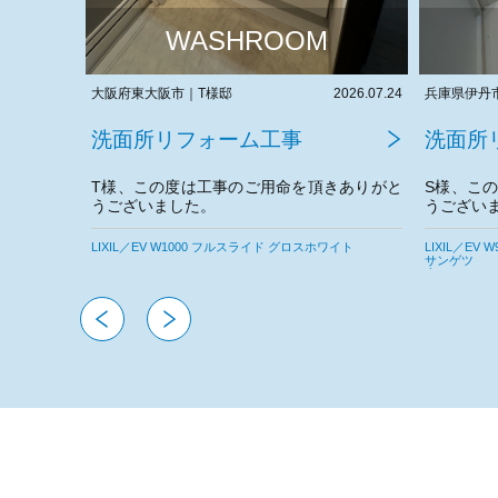
WASHROOM
2026.07.24
兵庫県伊丹市｜S様邸
2026.07.06
大阪市東成
洗面所リフォーム工事
洗面所
きありがと
S様、この度は工事のご用命を頂きありがと
K様、こ
うございました。
うござい
今後とも
ワイト
LIXIL／EV W900 フルスライド グロスホワイト
TOTO／サク
サンゲツ
サンゲツ
東リ
東リ