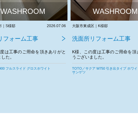
WASHROOM
WASHROOM
区｜K様邸
2026.06.30
大阪府富田林市｜S様邸
リフォーム工事
洗面所リフォーム工事
の度は工事のご用命を頂きありがと
S様、この度は工事のご用命を頂
ました。
うございました。
宜しくお願いいたします。
今後とも宜しくお願いいたします
ア W750 引き出タイプ ホワイト
LIXIL／EVW750＋トールキャビネット（
ト）
サンゲツ
東リ