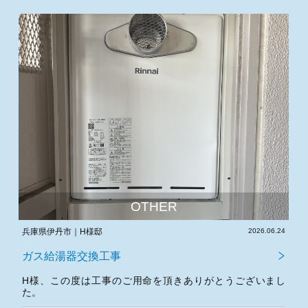
OTHER
.03
兵庫県伊丹市｜H様邸
2026.06.24
大
ガス給湯器交換工事
し
H様、この度は工事のご用命を頂きありがとうございまし
た。
今後とも宜しくお願いいたします。