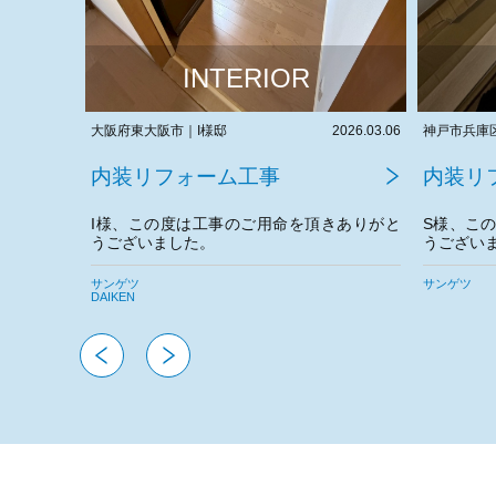
INTERIOR
2026.03.06
神戸市兵庫区｜S様邸
2026.03.05
神戸市兵庫
内装リフォーム工事
内装リ
きありがと
S様、この度は工事のご用命を頂きありがと
I様、こ
うございました。
うござい
。
今後とも
サンゲツ
Panasonic
サンゲツ
DAIKEN
オーデリック