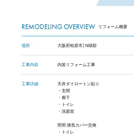
REMODELING OVERVIEW
リフォーム概要
場所
大阪府柏原市│N様邸
工事内容
内装リフォーム工事
工事詳細
天井ダイロートン貼り
・玄関
・廊下
・トイレ
・洗面室
照明.換気カバー交換
・トイレ