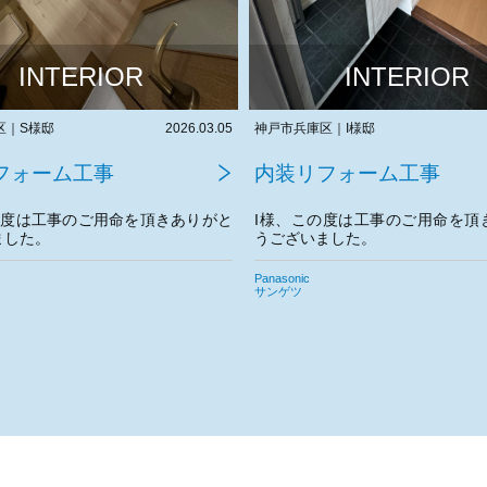
INTERIOR
INTERIOR
区｜I様邸
2026.02.26
神戸市兵庫区｜S様邸
フォーム工事
内装リフォーム工事
の度は工事のご用命を頂きありがと
S様、この度は工事のご用命を頂
ました。
うございました。
宜しくお願いいたします。
サンゲツ
Panasonic
日立