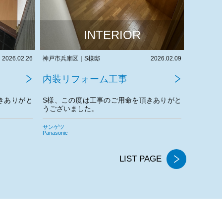
INTERIOR
2026.02.09
神戸市兵庫区｜S様邸
2026.02.05
兵庫県高砂
内装リフォーム工事
内装リ
きありがと
S様、この度は工事のご用命を頂きありがと
N様、こ
うございました。
うござい
今後とも
AICA
LIXIL
サンゲツ
サンゲツ
東リ
LIST PAGE