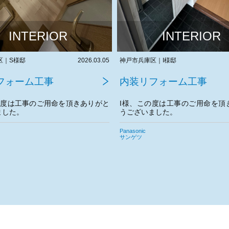
INTERIOR
INTERIOR
区｜I様邸
2026.02.26
神戸市兵庫区｜S様邸
フォーム工事
内装リフォーム工事
の度は工事のご用命を頂きありがと
S様、この度は工事のご用命を頂
ました。
うございました。
宜しくお願いいたします。
サンゲツ
Panasonic
日立