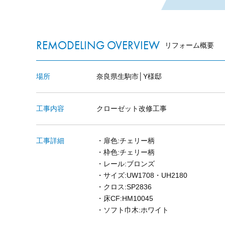
REMODELING OVERVIEW
リフォーム概要
場所
奈良県生駒市│Y様邸
工事内容
クローゼット改修工事
工事詳細
・扉色:チェリー柄
・枠色:チェリー柄
・レール:ブロンズ
・サイズ:UW1708・UH2180
・クロス:SP2836
・床CF:HM10045
・ソフト巾木:ホワイト