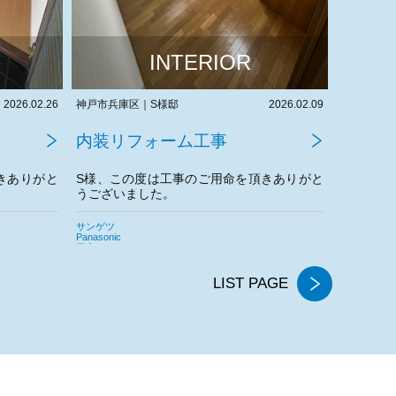
INTERIOR
2026.02.09
神戸市兵庫区｜S様邸
2026.02.05
兵庫県高砂
内装リフォーム工事
内装リ
きありがと
S様、この度は工事のご用命を頂きありがと
N様、こ
うございました。
うござい
今後とも
AICA
LIXIL
サンゲツ
サンゲツ
東リ
LIST PAGE