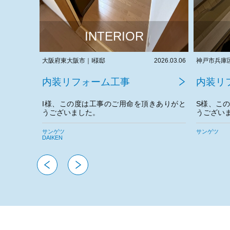
INTERIOR
2026.03.06
神戸市兵庫区｜S様邸
2026.03.05
神戸市兵庫
内装リフォーム工事
内装リ
きありがと
S様、この度は工事のご用命を頂きありがと
I様、こ
うございました。
うござい
。
今後とも
サンゲツ
Panasonic
サンゲツ
DAIKEN
オーデリック