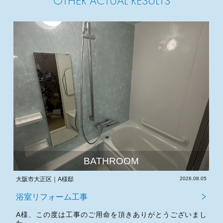
OTHER ACTUAL RESULTS
OM
BATHROOM
2026.08.05
大阪府東大阪市｜T様邸
浴室リフォーム工事
きありがとうございまし
T様、この度は工事のご用命を頂きあり