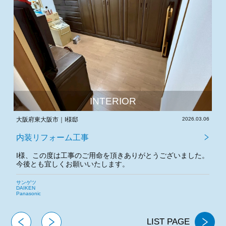
INTERIOR
26.03.06
神戸市兵庫区｜S様邸
2026.03.05
内装リフォーム工事
した。
S様、この度は工事のご用命を頂きありがとうございまし
た。
サンゲツ
LIST PAGE