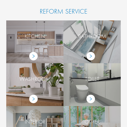
REFORM SERVICE
KITCHEN
BATHROOM
WASHROOM
TOILET
INTERIOR
OTHER