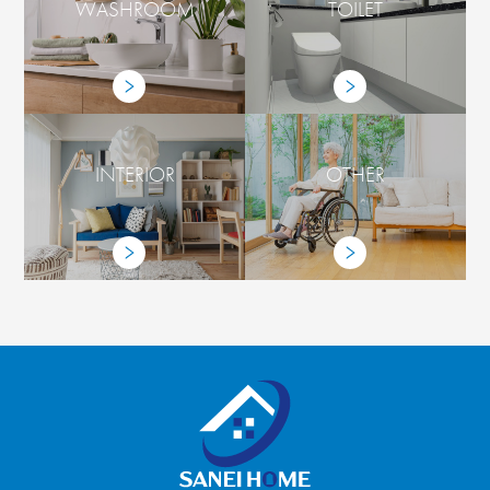
WASHROOM
TOILET
INTERIOR
OTHER