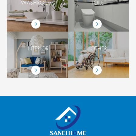
WASHROOM
TOILET
INTERIOR
OTHER