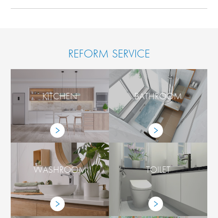
REFORM SERVICE
KITCHEN
BATHROOM
WASHROOM
TOILET