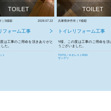
TOILET
TOILET
市｜Y様邸
2026.07.21
兵庫県伊丹市｜N様邸
リフォーム工事
トイレリフォーム工事
の度は工事のご用命を頂きありがと
N様、この度は工事のご用命を頂
ました。
うございました。
宜しくお願いいたします。
今後とも宜しくお願いいたします
レストRS3
TOTO／ZR1 ホワイト
サンゲツ
東リ