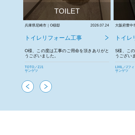
TOILET
2026.07.24
大阪府豊中市｜S様邸
2026.07.22
兵庫県伊丹
トイレリフォーム工事
トイレ
きありがと
S様、この度は工事のご用命を頂きありがと
Y様、こ
うございました。
うござい
今後とも宜しくお願いいたします。
今後とも
LIXIL／Jフィット
TOTO／ネオ
サンゲツ
サンゲツ
東リ
東リ