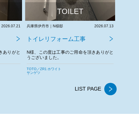
TOILET
2026.07.13
大阪府堺市中区｜H様邸
2026.07.07
奈良県生駒
トイレリフォーム工事
トイレ
きありがと
H様、この度は工事のご用命を頂きありがと
Y様、こ
うございました。
うござい
。
今後とも宜しくお願いいたします。
今後とも
LIXIL／アメージュ シャワートイレ
TOTO／ZR
AICA
サンゲツ
東リ
LIST PAGE