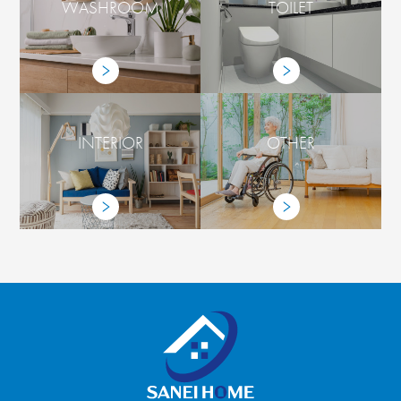
WASHROOM
TOILET
INTERIOR
OTHER