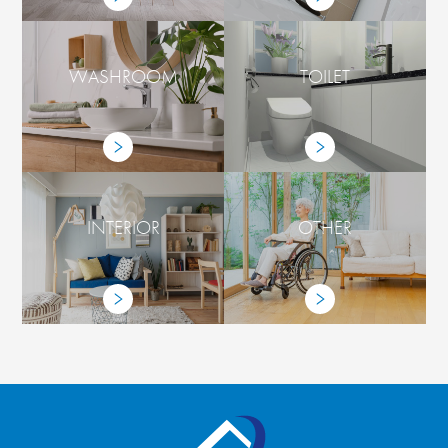
WASHROOM
TOILET
INTERIOR
OTHER