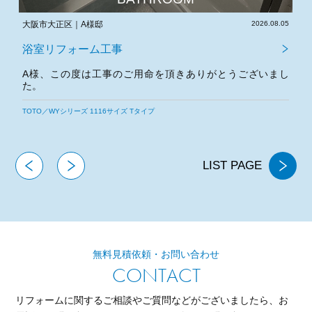
.06
大阪市大正区｜A様邸
2026.08.05
大
浴室リフォーム工事
し
A様、この度は工事のご用命を頂きありがとうございまし
た。
今後とも宜しくお願いいたします。
TOTO／WYシリーズ 1116サイズ Tタイプ
T
LIST PAGE
無料見積依頼・お問い合わせ
CONTACT
リフォームに関するご相談やご質問などがございましたら、
お