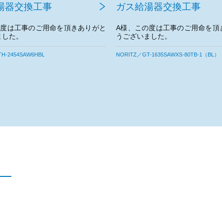
湯器交換工事
階段手摺取付工事
の度は工事のご用命を頂きありがと
T様、この度は工事のご用命を頂
ました。
うございました。
宜しくお願いいたします。
今後とも宜しくお願いいたします
-1635SAWXS-80TB-1（BL）
DAIKEN