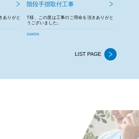
ガス給湯器交換工事
ガス給
きありがと
T様、この度は工事のご用命を頂きありがと
T様、こ
うございました。
うござい
。
今後とも
NORITZ／GQH-2456AWD-DXBL
NORITZ／G
LIST PAGE