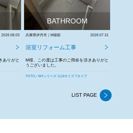
BATHROOM
2026.07.31
兵庫県尼崎市｜H様邸
2026.07.30
兵庫県宝塚
浴室リフォーム工事
浴室リ
きありがと
H様、この度は工事のご用命を頂きありがと
O様、こ
うございました。
うござい
今後とも宜しくお願いいたします。
TOTO／WYシリーズ 1418サイズ Tタイプ
TOTO／WY
LIST PAGE