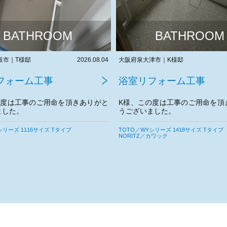
BATHROOM
BATHROOM
津市｜K様邸
2026.08.03
兵庫県伊丹市｜M様邸
フォーム工事
浴室リフォーム工事
の度は工事のご用命を頂きありがと
M様、この度は工事のご用命を頂
ました。
うございました。
シリーズ 1418サイズ Tタイプ
TOTO／WYシリーズ 1116サイズ Tタイプ
カワック