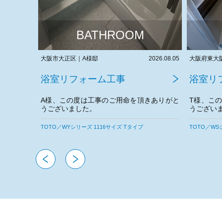
BATHROOM
2026.08.05
大阪府東大阪市｜T様邸
2026.08.04
大阪府泉大
浴室リフォーム工事
浴室リ
きありがと
T様、この度は工事のご用命を頂きありがと
K様、こ
うございました。
うござい
。
今後とも宜しくお願いいたします。
TOTO／WSシリーズ 1116サイズ Tタイプ
TOTO／WY
NORITZ／