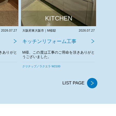
KITCHEN
2026.07.27
奈良県生駒市｜F様邸
2026.07.02
大阪府富田
キッチンリフォーム工事
キッチ
きありがと
F様、この度は工事のご用命を頂きありがと
S様、こ
うございました。
うござい
クリナップ／ラクエラ W2040
クリナップ／
LIST PAGE