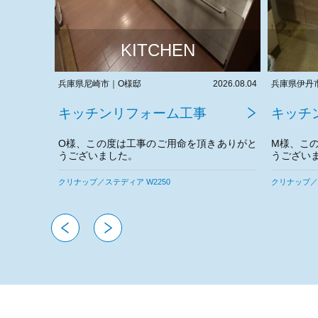
KITCHEN
2026.08.04
兵庫県伊丹市｜M様邸
2026.08.03
兵庫県伊丹
キッチンリフォーム工事
キッチ
きありがと
M様、この度は工事のご用命を頂きありがと
S様、こ
うございました。
うござい
今後とも
クリナップ／ラクエラ W2100
クリナップ／ラ
Rinnai