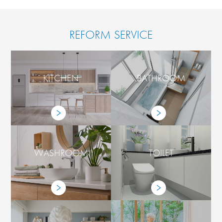
REFORM SERVICE
KITCHEN
BATHROOM
WASHROOM
TOILET