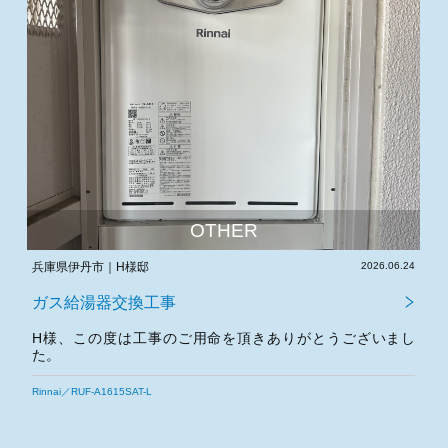
OTHER
.03
兵庫県伊丹市｜H様邸
2026.06.24
大
ガス給湯器交換工事
し
H様、この度は工事のご用命を頂きありがとうございまし
た。
今後とも宜しくお願いいたします。
Rinnai／RUF-A1615SAT-L
N