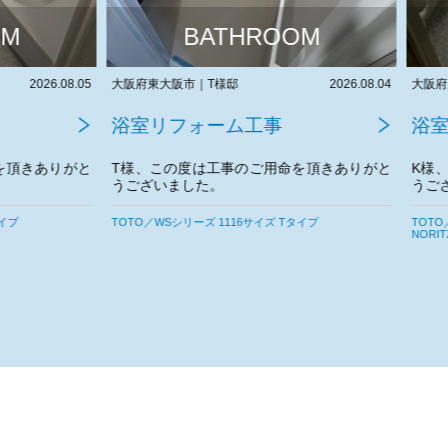
BATHROOM
BATHROOM
阪市｜T様邸
2026.08.04
大阪府泉大津市｜K様邸
フォーム工事
浴室リフォーム工事
の度は工事のご用命を頂きありがと
K様、この度は工事のご用命を頂
ました。
うございました。
宜しくお願いいたします。
シリーズ 1116サイズ Tタイプ
TOTO／WYシリーズ 1418サイズ Tタイプ
NORITZ／カワック