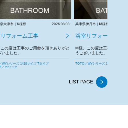
BATHROOM
2026.08.03
兵庫県伊丹市｜M様邸
2026.07.31
兵庫県尼崎
浴室リフォーム工事
浴室リ
きありがと
M様、この度は工事のご用命を頂きありがと
H様、こ
うございました。
うござい
今後とも
TOTO／WYシリーズ 1116サイズ Tタイプ
TOTO／WY
LIST PAGE