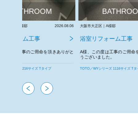
BATHROOM
2026.08.06
大阪市大正区｜A様邸
2026.08.05
大阪府東大
浴室リフォーム工事
浴室リ
きありがと
A様、この度は工事のご用命を頂きありがと
T様、こ
うございました。
うござい
今後とも宜しくお願いいたします。
今後とも
TOTO／WYシリーズ 1116サイズ Tタイプ
TOTO／WS