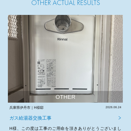
OTHER ACTUAL RESULTS
OTHER
伊丹市｜H様邸
2026.06.24
大阪府東大阪市
給湯器交換工事
ガス給湯器
、この度は工事のご用命を頂きありがとうございまし
T様、この