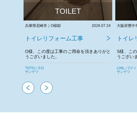
TOILET
2026.07.24
大阪府豊中市｜S様邸
2026.07.22
兵庫県伊丹
トイレリフォーム工事
トイレ
きありがと
S様、この度は工事のご用命を頂きありがと
Y様、こ
うございました。
うござい
今後とも宜しくお願いいたします。
今後とも
LIXIL／Jフィット
TOTO／ネオ
サンゲツ
サンゲツ
東リ
東リ