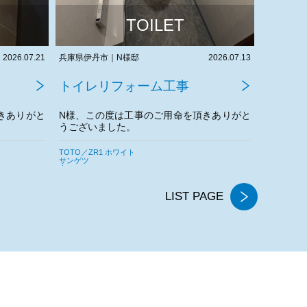
TOILET
2026.07.13
大阪府堺市中区｜H様邸
2026.07.07
奈良県生駒
トイレリフォーム工事
トイレ
きありがと
H様、この度は工事のご用命を頂きありがと
Y様、こ
うございました。
うござい
。
今後とも宜しくお願いいたします。
今後とも
LIXIL／アメージュ シャワートイレ
TOTO／ZR
AICA
サンゲツ
東リ
LIST PAGE