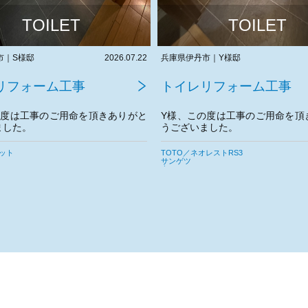
TOILET
TOILET
市｜Y様邸
2026.07.21
兵庫県伊丹市｜N様邸
リフォーム工事
トイレリフォーム工事
の度は工事のご用命を頂きありがと
N様、この度は工事のご用命を頂
ました。
うございました。
宜しくお願いいたします。
今後とも宜しくお願いいたします
レストRS3
TOTO／ZR1 ホワイト
サンゲツ
東リ